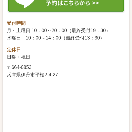
ださい！
夫婦関係がうまくいっていない気がする…と
お話くださいました。
受付時間
ピルを飲むしかない？メリットとデメリット
月～土曜日 10：00～20：00（最終受付19：30）
精子クライシス
水曜日 10：00～14：00（最終受付13：30）
子宮内膜が育たないって人の質問がありまし
た
定休日
多嚢胞性卵巣症候群だと妊娠しにくい？
日曜・祝日
世界一の不妊大国ニッポン
〒664-0853
不妊クリニックで異常なしと言われてそれで
兵庫県伊丹市平松2-4-27
も妊娠しない・・・
生理痛と妊活について
便秘が妊活に影響している？
生理痛と妊活について