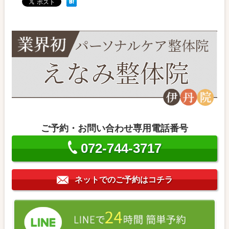
腸内環境を整えていきましょう！
意識して加えてほしいものがあります！
時間は大切です！
病院に行っても異常なし…
手軽で簡単？食育のすすめ
【妊活】私の体験談
妊活に良い食べ物ってあるのですか？
AMHが低いから妊娠は無理だ…と感じていま
せんか？
花粉症と不妊は関係がある？
ご予約・お問い合わせ専用電話番号
【不育症】流産を繰り返してしまう人へ
体外受精が決まっているけれど整体は受けた
072-744-3717
方がいいのですか？
【不妊とストレス】ストレスを感じていませ
ネットでのご予約はコチラ
んか？
クロミットとは？
なかなか着床に至らない…という場合
月経にトラブルがないかチェックしてみてく