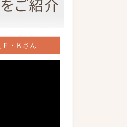
たＦ・Ｋさん