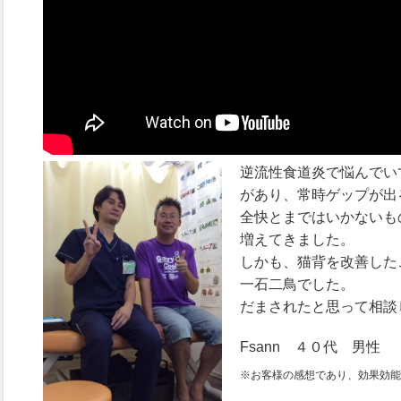
逆流性食道炎で悩んでい
があり、常時ゲップが出
全快とまではいかないも
増えてきました。
しかも、猫背を改善した
一石二鳥でした。
だまされたと思って相談
Fsann ４０代 男性
※お客様の感想であり、効果効能