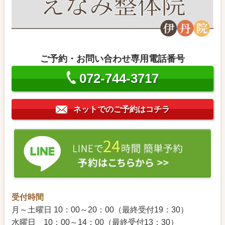
AMHが低いから妊娠は無理だ…と感じていま
せんか？
花粉症と不妊は関係がある？
【不育症】流産を繰り返してしまう人へ
ご予約・お問い合わせ専用電話番号
体外受精が決まっているけれど整体は受けた
方がいいのですか？
072-744-3717
【不妊とストレス】ストレスを感じていませ
んか？
ネットでのご予約はコチラ
クロミットとは？
なかなか着床に至らない…という場合
月経にトラブルがないかチェックしてみてく
ださい！
夫婦関係がうまくいっていない気がする…と
お話くださいました。
ピルを飲むしかない？メリットとデメリット
受付時間
精子クライシス
月～土曜日 10：00～20：00（最終受付19：30）
子宮内膜が育たないって人の質問がありまし
水曜日 10：00～14：00（最終受付13：30）
た