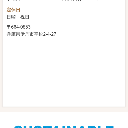
多嚢胞性卵巣症候群だと妊娠しにくい？
定休日
世界一の不妊大国ニッポン
日曜・祝日
不妊クリニックで異常なしと言われてそれで
〒664-0853
も妊娠しない・・・
兵庫県伊丹市平松2-4-27
生理痛と妊活について
便秘が妊活に影響している？
生理痛と妊活について