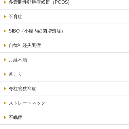
多嚢胞性卵胞症候群（PCOS)
不育症
SIBO（小腸内細菌増殖症）
自律神経失調症
月経不順
首こり
脊柱管狭窄症
ストレートネック
不眠症