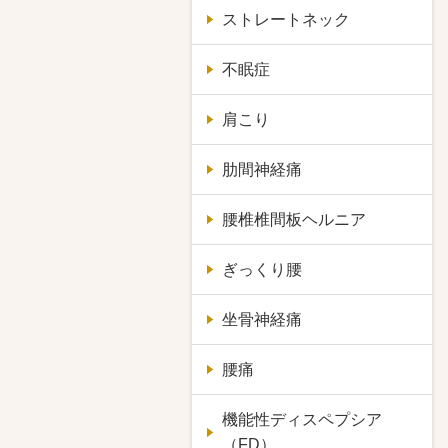
ストレートネック
不眠症
肩こり
肋間神経痛
腰椎椎間板ヘルニア
ぎっくり腰
坐骨神経痛
腰痛
機能性ディスペプシア
（FD）