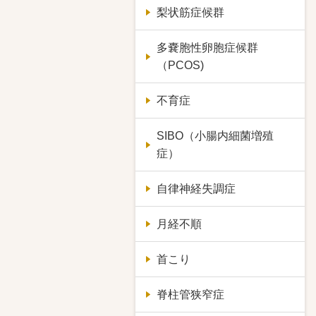
梨状筋症候群
多嚢胞性卵胞症候群
（PCOS)
不育症
SIBO（小腸内細菌増殖
症）
自律神経失調症
月経不順
首こり
脊柱管狭窄症