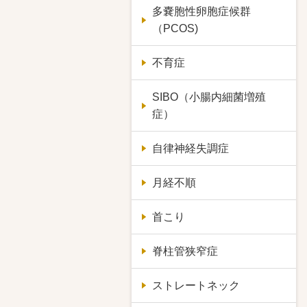
多嚢胞性卵胞症候群
（PCOS)
不育症
SIBO（小腸内細菌増殖
症）
自律神経失調症
月経不順
首こり
脊柱管狭窄症
ストレートネック