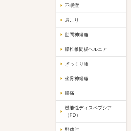
不眠症
肩こり
肋間神経痛
腰椎椎間板ヘルニア
ぎっくり腰
坐骨神経痛
腰痛
機能性ディスペプシア
（FD）
野球肘